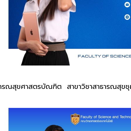
ารณสุข
ศาสตรบัณฑิต สาขาวิชา
สาธารณสุขช