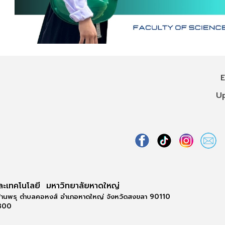
Edit
Update
ละเทคโนโลยี มหาวิทยาลัยหาดใหญ่
้านพรุ ตำบลคอหงส์ อำเภอหาดใหญ่ จังหวัดสงขลา 90110
0300