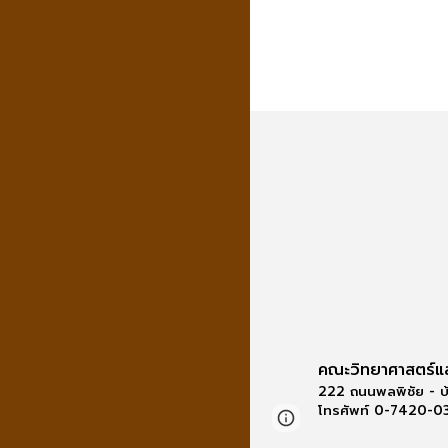
คณะวิทยาศาสตร์แ
222 ถนนพลพิชัย - บ
โทรศัพท์ 0-7420-
Report abuse