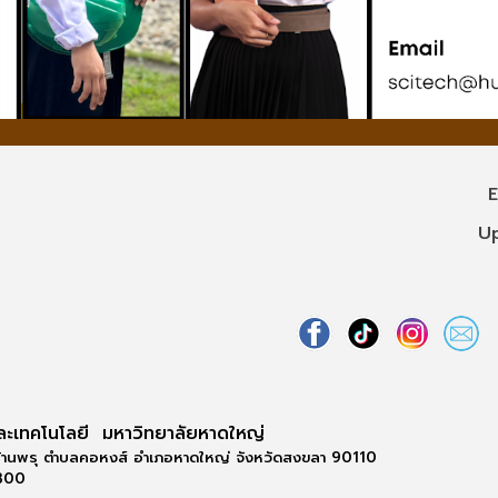
Edit
Update
ละเทคโนโลยี มหาวิทยาลัยหาดใหญ่
้านพรุ ตำบลคอหงส์ อำเภอหาดใหญ่ จังหวัดสงขลา 90110
0300