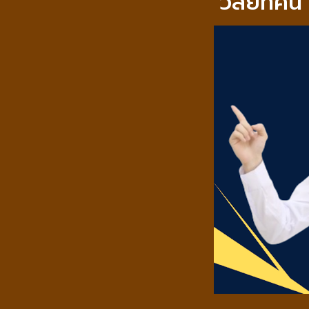
วิสัยทัศน์