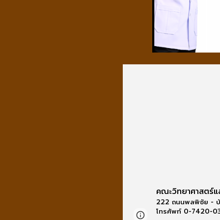
คณะวิทยาศาสตร์แ
222 ถนนพลพิชัย - บ
โทรศัพท์ 0-7420-
Report abuse